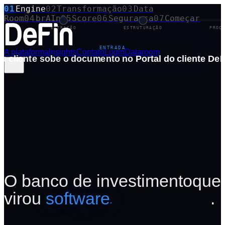
01
Engine
02
Transformação
03
Data
Room
04
brAIn
05
Score
06
Segurança
07
Começar
ÃO
EXTRAÇÃO
ESTRUTURAÇÃO
PROC
ENTRADA
A plataforma
Insights
Contato
Login
Dataroom
u cliente sobe o documento no
Portal do cliente DeF
O banco de investimento
que
virou
software
.