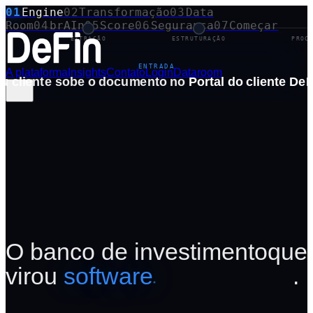
01
Engine
02
Transformação
03
Data
Room
04
brAIn
05
Score
06
Segurança
07
Começar
ÃO
EXTRAÇÃO
ESTRUTURAÇÃO
PROC
ENTRADA
A plataforma
Insights
Contato
Login
Dataroom
u cliente sobe o documento no
Portal do cliente DeF
O banco de investimento
que
virou
software
.